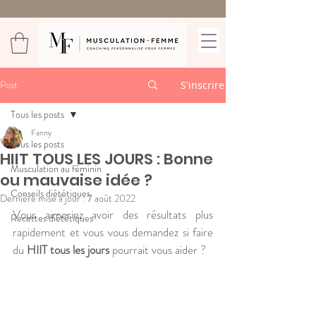
Post
S'inscrire
Tous les posts
Fanny
Tous les posts
HIIT TOUS LES JOURS : Bonne
Musculation au féminin
ou mauvaise idée ?
Conseils diététiques
Dernière mise à jour :
7 août 2022
Vous aimeriez avoir des résultats plus 
Recettes diététiques
rapidement et vous vous demandez si faire 
du 
HIIT tous les jours
 pourrait vous aider ? 