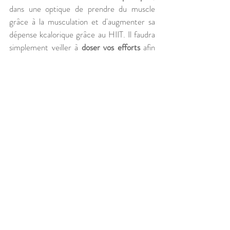
dans une optique de prendre du muscle 
grâce à la musculation et d'augmenter sa 
dépense kcalorique grâce au HIIT. Il faudra 
simplement veiller à 
doser vos efforts
 afin 
de ne pas finir en surentrainement.
C'est pourquoi, plutôt que de faire du HIIT 
tous les jours, je vais maintenant vous 
montrer 
comment l'agencer de manière 
équilibré
 dans votre programme de 
musculation.
5. Exemple de répartition 
d'entrainement incluant du 
HIIT
Voici 
un exemple de programme 