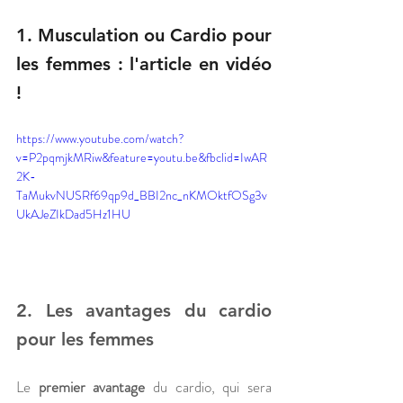
1. Musculation ou Cardio pour 
les femmes : l'article en vidéo 
!
https://www.youtube.com/watch?
v=P2pqmjkMRiw&feature=youtu.be&fbclid=IwAR
2K-
TaMukvNUSRf69qp9d_BBI2nc_nKMOktfOSg3v
UkAJeZIkDad5Hz1HU
2. Les avantages du cardio 
pour les femmes
Le 
premier avantage
 du cardio, qui sera 