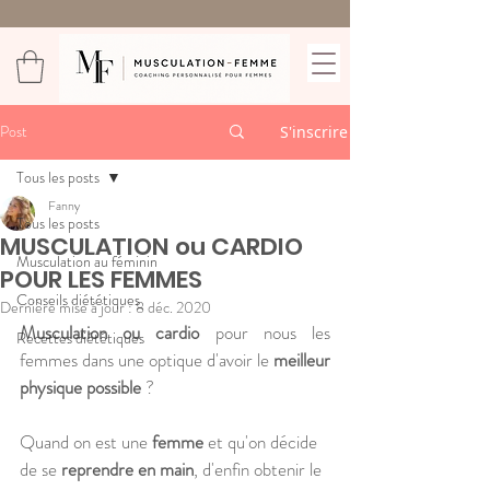
Post
S'inscrire
Tous les posts
Fanny
Tous les posts
MUSCULATION ou CARDIO
Musculation au féminin
POUR LES FEMMES
Conseils diététiques
Dernière mise à jour :
8 déc. 2020
Musculation ou cardio 
pour nous les 
Recettes diététiques
femmes dans une optique d'avoir le 
meilleur 
physique possible
 ?
Quand on est une 
femme
 et qu'on décide 
de se 
reprendre en main
, d'enfin obtenir le 