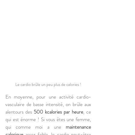
Le cardio brûle un peu plus de calories !
En moyenne, pour une activité cardio-
vasculaire de basse intensité, on brûle aux 
alentours des 
500 kcalories par heure
, ce 
qui est énorme ! Si vous êtes une femme, 
qui comme moi a une 
maintenance 
calorique
 assez faible, le cardio peut-être 