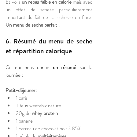
Et voila
 un repas faible en calorie 
mais avec 
un effet de satiété particulièrement 
important du fait de sa richesse en fibre: 
Un menu de seche parfait
 ! 
6. Résumé du menu de seche 
et répartition calorique
Ce qui nous donne 
en résumé
 sur la 
journée :
Petit-déjeuner: 
1 café 
 Deux weetabix nature 
30g de 
whey protein
1 banane 
1 carreau de chocolat noir à 85%  
1 gélule de 
multivitamines