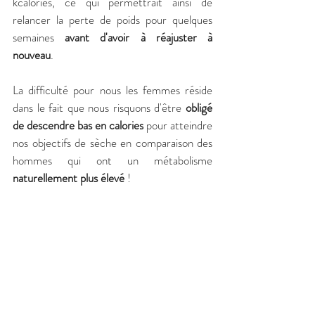
kcalories, ce qui permettrait ainsi de 
relancer la perte de poids pour quelques 
semaines 
avant d'avoir à réajuster à 
nouveau
. 
La difficulté pour nous les femmes réside 
dans le fait que nous risquons d'être 
obligé 
de descendre bas en calories
 pour atteindre 
nos objectifs de sèche en comparaison des 
hommes qui ont un métabolisme 
naturellement plus élevé
 ! 
Si vous souhaitez éviter d'avoir à diminuer 
davantage les quantités de votre 
alimentation, il peut être judicieux 
d'intégrer ou d'augmenter la durée de vos 
activités cardio-vasculaires
, ce qui aura le 
même effet qu'une diminution de vos 