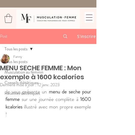
Post
S'inscrire
Tous les posts
Fanny
Tous les posts
MENU SECHE FEMME : Mon
Musculation au féminin
exemple à 1600 kcalories
Conseils diététiques
Dernière mise à jour :
12 janv. 2023
Je vous présente un 
menu de seche pour 
Recettes diététiques
femme
 sur une journée complète à 
1600 
kcalories
 illustré avec mon propre exemple 
! 