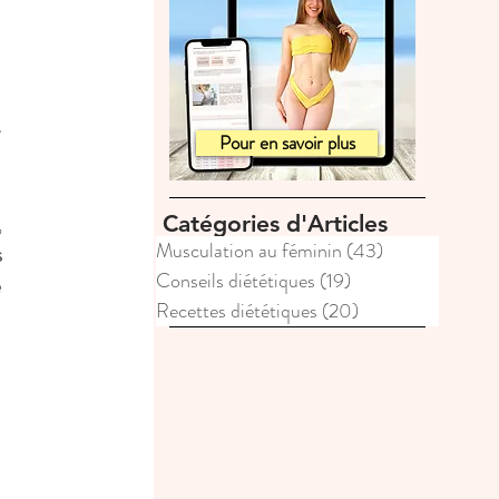
-
Pour en savoir plus
 
Catégories d'Articles
Musculation au féminin
(43)
43 posts
 
Conseils diététiques
(19)
19 posts
 
Recettes diététiques
(20)
20 posts