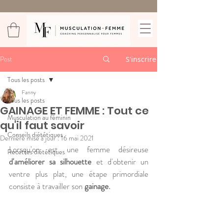
Post
S'inscrire
Tous les posts
Fanny
Tous les posts
GAINAGE ET FEMME : Tout ce
Musculation au féminin
qu'il faut savoir
Conseils diététiques
Dernière mise à jour :
16 mai 2021
Lorsqu'on est une femme désireuse 
Recettes diététiques
d'améliorer sa silhouette
 et d'obtenir un 
ventre plus plat, une étape primordiale 
consiste à travailler son 
gainage. 