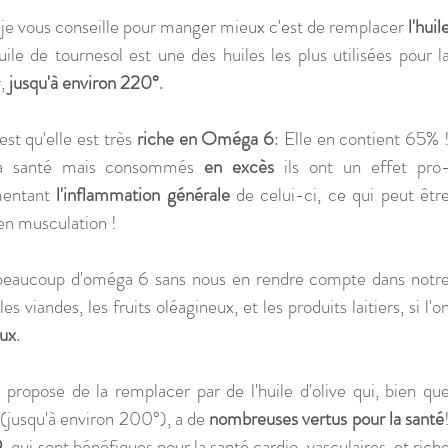
 je vous conseille pour manger mieux c'est de remplacer 
l'huile
uile de tournesol est une des huiles les plus utilisées pour la
, 
jusqu'à environ 220°
.
est qu'elle est très 
riche en Oméga 6
: Elle en contient 65% !
la santé mais consommés 
en excès
 ils ont un effet pro
mentant 
l'inflammation générale
 de celui-ci, ce qui peut être
 en musculation !
 viandes, les fruits oléagineux, et les produits laitiers, si l'on
eux
.
 propose de la remplacer par de l'huile d'olive qui, bien que
(jusqu'à environ 200°), a de 
nombreuses vertus pour la santé
!
9
, qui sont bénéfiques pour la santé cardio-vasculaires, et riche