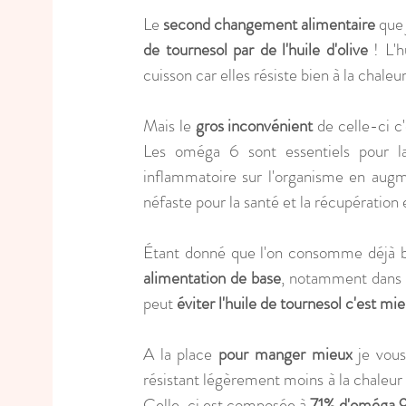
Le 
second changement alimentaire
 que
de tournesol par de l'huile d'olive
 ! L'h
cuisson car elles résiste bien à la chaleur
Mais le 
gros inconvénient
 de celle-ci c'
Les oméga 6 sont essentiels pour 
inflammatoire sur l'organisme en aug
néfaste pour la santé et la récupération
alimentation de base
, notamment dans les
peut 
éviter l'huile de tournesol c'est mi
A la place 
pour manger mieux
 je vous
résistant légèrement moins à la chaleur 
Celle-ci est composée à 
71% d'oméga 