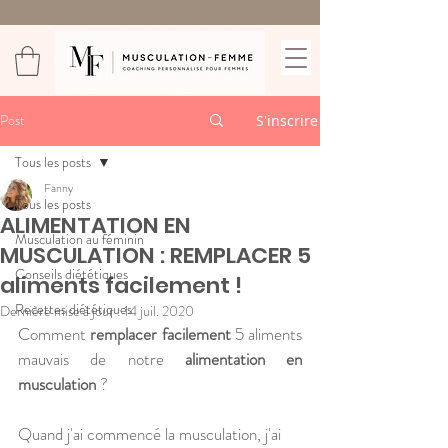
Post
S'inscrire
Tous les posts
Fanny
Tous les posts
ALIMENTATION EN
Musculation au féminin
MUSCULATION : REMPLACER 5
Conseils diététiques
aliments facilement !
Recettes diététiques
Dernière mise à jour :
14 juil. 2020
Comment
 remplacer facilement
 5 aliments 
mauvais de notre 
alimentation en 
musculation
 ?
Quand j'ai commencé la musculation, j'ai 