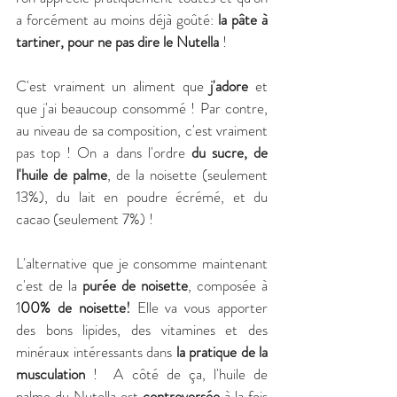
a forcément au moins déjà goûté: 
la pâte à 
tartiner, pour ne pas dire le Nutella 
!
C'est vraiment un aliment que 
j'adore
 et 
que j'ai beaucoup consommé ! Par contre, 
au niveau de sa composition, c'est vraiment 
pas top ! On a dans l'ordre 
du sucre, de 
l'huile de palme
, de la noisette (seulement 
13%), du lait en poudre écrémé, et du 
cacao (seulement 7%) ! 
L'alternative que je consomme maintenant 
c'est de la 
purée de noisette
, composée à 
1
00% de noisette!
 Elle va vous apporter 
des bons lipides, des vitamines et des 
minéraux intéressants dans
 la pratique de la 
musculation 
!  A côté de ça, l'huile de 
palme du Nutella est 
controversée
 à la fois 