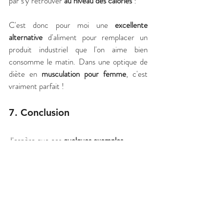
par s'y retrouver 
au niveau des calories
 !
C'est donc pour moi une 
excellente 
alternative
 d'aliment pour remplacer un 
produit industriel que l'on aime bien 
consomme le matin. Dans une optique de 
diète en 
musculation pour femme
, c'est 
vraiment parfait !
7. Conclusion
J'espère que ces 
quelques exemples
d'aliments à remplacer et leurs alternatives 
vous aideront un peu, tout comme elles 
m'ont aidés ! J'en ai d'autres en réserve 
que je vous partagerai dans un autre article 
! 