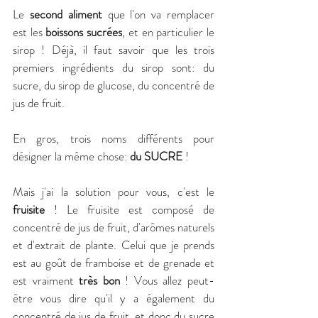
Le
 second aliment
 que l'on va remplacer 
est les 
boissons sucrées
, et en particulier le 
sirop ! Déjà, il faut savoir que les trois 
premiers ingrédients du sirop sont: du 
sucre, du sirop de glucose, du concentré de 
jus de fruit. 
En gros, trois noms différents pour 
désigner la même chose: 
du SUCRE
 ! 
Mais j'ai la solution pour vous, c'est le 
fruisite
 ! Le fruisite est composé de 
concentré de jus de fruit, d'arômes naturels 
et d'extrait de plante. Celui que je prends 
est au goût de framboise et de grenade et 
est vraiment 
très bon 
! Vous allez peut-
être vous dire qu'il y a également du 
concentré de jus de fruit, et donc du sucre 