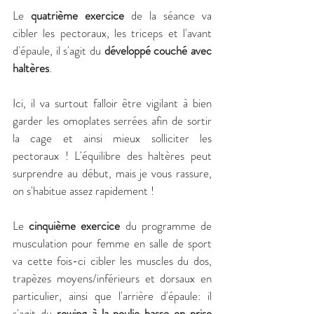
Le 
quatrième exercice
 de la séance va 
cibler les pectoraux, les triceps et l'avant 
d'épaule, il s'agit du 
développé couché avec 
haltères
. 
Ici, il va surtout falloir être vigilant à bien 
garder les omoplates serrées afin de sortir 
la cage et ainsi mieux solliciter les 
pectoraux ! L'équilibre des haltères peut 
surprendre au début, mais je vous rassure, 
on s'habitue assez rapidement ! 
Le 
cinquième exercice
 du programme de 
musculation pour femme en salle de sport 
va cette fois-ci cibler les muscles du dos, 
trapèzes moyens/inférieurs et dorsaux en 
particulier, ainsi que l'arrière d'épaule: il 
s'agit du 
rowing à la poulie basse en prise 