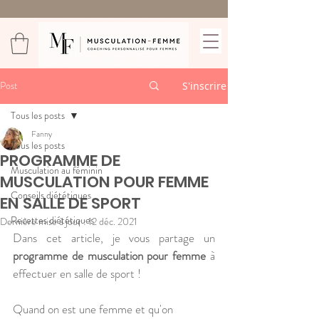
Post
S'inscrire
Tous les posts
Fanny
Tous les posts
PROGRAMME DE
Musculation au féminin
MUSCULATION POUR FEMME
Conseils diététiques
EN SALLE DE SPORT
Recettes diététiques
Dernière mise à jour :
12 déc. 2021
Dans cet article, je vous partage un 
programme de musculation pour femme
 à 
effectuer en salle de sport !
Quand on est une femme et qu'on 