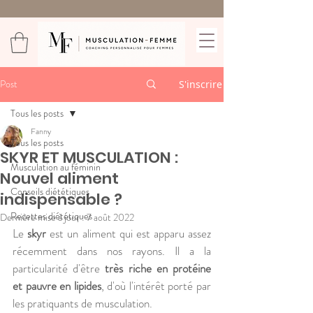
Post
S'inscrire
Tous les posts
Fanny
Tous les posts
SKYR ET MUSCULATION :
Musculation au féminin
Nouvel aliment
Conseils diététiques
indispensable ?
Recettes diététiques
Dernière mise à jour :
7 août 2022
Le 
skyr
 est un aliment qui est apparu assez 
récemment dans nos rayons. Il a la 
particularité d'être 
très riche en protéine 
et pauvre en lipides
, d'où l'intérêt porté par 
les pratiquants de musculation.