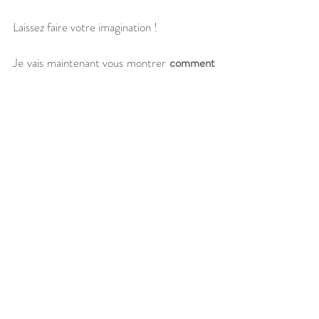
Laissez faire votre imagination !
Je vais maintenant vous montrer 
comment 
intégrer ce type de recettes
 dans votre 
plan alimentaire.
7. Exemple de plan 
alimentaire pour la 
musculation
Voici 
un exemple de plan alimentaire
 pour 
la musculation dans lequel je vous montre 
comment il est possible d'introduire du skyr 
simplement et efficacement :
Petit déjeuner : Bircher au skyr