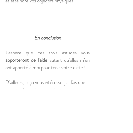
et atteindre vos objectifs physiques.
En conclusion
J'espère que ces trois astuces vous 
apporteront de l'aide
 autant qu'elles m'en 
ont apporté à moi pour tenir votre diète ! 
D'ailleurs, si ça vous intéresse, j'ai fais une 
recette d'une pizza rassasiante et coupe-
faim, adapté à la diète, avec du psyllium ! 
La recette est dans 
cet article
!
Pour en savoir plus sur l'alimentation dans 
un objectif de 
changement physique
, je 