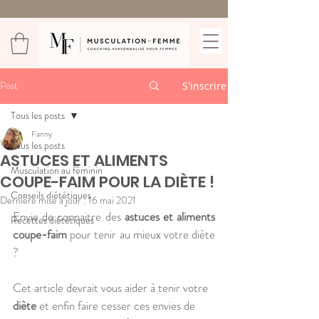
Post
S'inscrire
Tous les posts
Fanny
Tous les posts
ASTUCES ET ALIMENTS
Musculation au féminin
COUPE-FAIM POUR LA DIÈTE !
Conseils diététiques
Dernière mise à jour :
16 mai 2021
Envie de connaitre des 
astuces et aliments 
Recettes diététiques
coupe-faim 
pour tenir au mieux votre diète 
?
Cet article devrait vous aider à tenir votre 
diète
 et enfin faire cesser ces envies de 