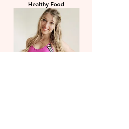
Fanny Engels -
Passionnée de Fitness &
Healthy Food
Salut !
Je suis l'auteur de ce site
www.musculation-femme.fr
mais
également de la chaîne Youtube "Fanny